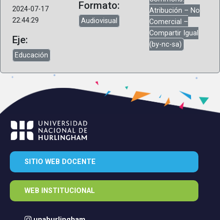
Formato:
2024-07-17
Atribución – No
22:44:29
Audiovisual
Comercial –
Compartir Igual
Eje:
(by-nc-sa)
Educación
SITIO WEB DOCENTE
WEB INSTITUCIONAL
unahurlingham